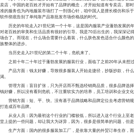
卖店，中国的老百姓才开始有了品牌的概念，才开始知道有专卖店。那时
准的服务也为内地服装市场打了一剂强心针，咱中国人是擅长模仿和乐于
软件彻底告别了单纯靠产品靠批发市场价格战的时代。
历史的年轮走入21世纪第一个十年，这是国内服装产业蓬勃发展的年
对老百姓的审美和生活品质有很好的引导。我是70后出生的，我深深记
场合了。而现在，什么场合需要什么着装，什么肤色发色适合什么颜色的
族整体的进步。
当历史走入21世纪的第二个十年，危机来了。
之前十年二十年过于蓬勃发展的服装行业，面临了之前20年从未想
产品方面：钱太好赚，导致很多服装人开始走捷径，抄版抄款，什么好
渴。
管理方面：盲目扩张，只为开店而不甄选经销商品质，很多品牌选择经
钱好赚，所以没有看到危机，不注重软实力的培养，员工培训和企业文化
营销方面：短、平、快。没有基于品牌战略和品牌定位去考虑营销规划
打造成百年品牌。
从业人员：因为最初这个行业的门槛较低，所以进入这个行业上至老板
堂上提的一些问题，却让我大为讶异，因为，很多是很简单的问题，但是
生产方面：国内的很多服装加工厂，是依靠大量的外贸订单生存，而随