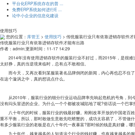
平台化ERP系统存在的普 ...
免费ERP系统如何进行E ...
论中小企业的信息化建设
使用技巧
您的位置：
库管王
>
使用技巧
>
传统服装行业只有依靠进销存软件才
传统服装行业只有依靠进销存软件才能有出路
作者：admin;更新时间：11-17 14:29
2014年没有使用进销存软件的服装行业不好过，而2015年，是很
太好挣，真的当逆境来临时，总有点不敢相信。
而今天，又再次看到某服装著名品牌倒闭的新闻，内心再也忍不住了。
在这个漩涡之中，真的想说点什么。
从2010年，服装行业的细分行业运动品牌率先响起危机的号角，到
没有闷头冒进的企业。为什么一个个都被攻城陷地了呢?俗话说一个巴掌
八十年代的时候，服装行业的钱最好赚。刚刚改革开放的中国老百姓，
重不平衡，所以，那时敢做生意敢先吃螃蟹的，成功太容易了，不管做什
有多少服装行业的老板是在八十年代一夜暴富?那时候的钱是真好赚，哪
九十年代，越来越多的人知道这个行业的钱好赚，也有越来越多的服装