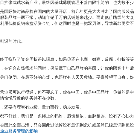
目扩张或试水新产业，最终因基础薄弱管理不善自限牢笼的，也为数不少
国际快时尚品牌在国内的大量开店，前几年更是大大冲击了国内服装品
服装品牌一蹶不振，动辄年销千万的店铺越来越少。而走低价路线的大众
利用低价促销来盘活资金链，但这同时也是一把双刃剑，导致新款更卖不
则退的时代。
于换取了资金周折得以喘息，如果你还在电商，微商，反腐，打折等等
在迎合市场需求的同时，保留属于自己品牌的基因，让你的顾客十年后
门倒闭。在最不好的市场，也照样有人天天数钱。要寄希望于自身，好
业员可以行得通，但不要忘了，你在中国，你是中国品牌，你做的是中
情愉悦导致的购买并不在少数。
，还要有理智有业绩。量力而行，稳步发展。
不好过，我们是一条绳上的蚂蚱，唇齿相依，血脉相连。没有齐心协力
因此全面击溃，只会因此过滤掉没有意识到危机或虽然已经意识到但没
企业财务管理的影响