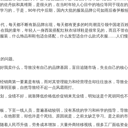
的佐丹奴和真维斯，是很火的，在当时年轻人心目中的地位等同于现在的
学习的，于是，90年代中后期，国内大批的服装品牌公司如雨后春笋般
代，每天都不断有新品牌出现，每天都有更多的时尚潮流引领中国老百姓
得在我的童年，年轻人一身西装搭配红秋衣绿球鞋是很常见的，而且不管
服装，什么饰品和鞋包适合搭配，什么发型适合什么款式衣服……人们慢
过的问题。
我卖什么，导致没有自己的品牌基因，盲目追随市场，失去自己的核心
销商第一要素是有钱，而对其管理能力和经营理念却往往放水，导致全
薄弱至极，自然导致经不起一点风霜雨打。
，业绩不好，就靠降低价格低价促销来充业绩，明知这是个死胡同也不
，下至一线人员，普遍基础较弱，没有系统的学习和科学的指导，导致
，在他那里，却也许是个死结。原因就是，之前太缺乏学习。是之前的市
着人民币升值，劳务成本增加，大量外商转移视线，很多工厂面临资金