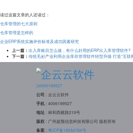
读过这篇文章的人还读过：
仓库管理的七大原则
仓库管理是怎样的
企业ERP系统实施评价标准及成功因素研究
上一篇：
出入库账目怎么做，有什么好用的ERP出入库管理软件?
下一篇：
传统毛衫产业利用企业库存管理软件转型升级 打造“互联网

4006199527
公司
:
企云云软件
手机
:
4006199527
地址
:
林和西横路219号
版权
:
广州超预信息科技有限公司 版权所有
备案
:
粤ICP备18054760号