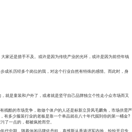
，大家还是措手不及。或许是因为传统产业的光环，或许是因为前些年钱
步成长历经多个岗位的我，对这个行业自然有特殊的感情。而此时，身
的，就是童装和户外了，或者就是坚守自己品牌独立个性走小众市场而又
有残酷的市场竞争，敢做个体户的人还是标新立异凤毛麟角，市场供需严
，有多少服装行业的老板是靠一个单品就在八十年代掘到你的第一桶金?
脏污了一点的，都被疯抢而空。
年代中期，随着休闲品牌佐丹奴，真维斯从香港进军内地，纷纷开启专