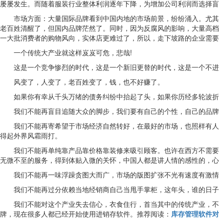
屡屡发生。而随着服装行业整体利润逐年下降，为增加公司利润而选择盲
市场方面：大量国际品牌看到中国内地的市场前景，纷纷涌入。尤其是
老百姓清醒了，但国内品牌茫然了。同时，因为反腐风的影响，大量高档
一大批消费者的购物风向，实体店更难过了，所以，走下坡路的企业需要
一个传统大产业就这样岌岌可危，悲哉!
这是一个竞争惨烈的时代，这是一个新旧更替的时代，这是一个不进
风变了，人变了，老百姓变了，钱，也不好赚了。
如果你有幸从千头万绪的债务纠纷中抬起了头，如果你历经多轮波折终
我们不能再盲目追随大众的脚步，我们要有自己的个性，自己的品牌，
我们不能再寄希望于市场经济自然转好，在最好的市场，也照样有人关
得起外界风霜雨打。
我们不能再单纯靠产品靠价格靠装修来吸引顾客。也许在西方不需要营
无微不至的服务，得到体贴入微的关怀，中国人都是讲人情的感性的，心
我们不能再一味浮躁贪图大而广，市场的版图扩张不光有速度有激情
我们不能再过分依赖当地经销商自己当甩手掌柜，这年头，谁的日子都
我们不能对这个产业失去信心，衣食住行，首当其中的传统产业，不会
牌，现在很多人都已经开始使用进销存软件。推荐阅读：
库存管理软件对