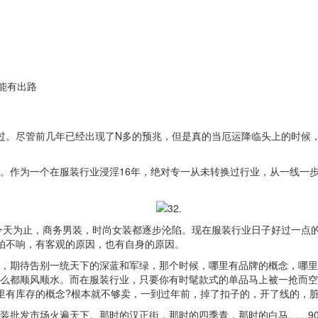
能有出路
难过。尽管前几年已经出现了N多的预兆，但是真的当厄运降临头上的时候
作为一个在服装行业浸淫16年，绝对专一从未转换过行业，从一线一步
今天为止，商务男装，时尚女装都逐步沦陷。现在服装行业日子好过一点
拍不响，有客观的原因，也有自身的原因。
期待告别一统天下的深蓝和军绿，那个时候，哪里有品牌的概念，哪里
么都顺风顺水。而在服装行业，只要你有时髦款式的单品马上被一抢而空
里有库存的概念?根本就不够卖，一到过年前，掉了扣子的，开了线的，
批发市场火遍天下。那时的汉正街，那时的四季青，那时的白马……90