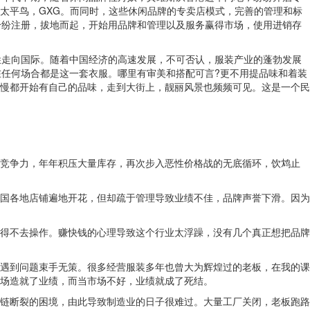
太平鸟，GXG。而同时，这些休闲品牌的专卖店模式，完善的管理和标
纷纷注册，拔地而起，开始用品牌和管理以及服务赢得市场，使用进销存
走向国际。随着中国经济的高速发展，不可否认，服装产业的蓬勃发展
在任何场合都是这一套衣服。哪里有审美和搭配可言?更不用提品味和着装
慢都开始有自己的品味，走到大街上，靓丽风景也频频可见。这是一个民
竞争力，年年积压大量库存，再次步入恶性价格战的无底循环，饮鸩止
国各地店铺遍地开花，但却疏于管理导致业绩不佳，品牌声誉下滑。因为
得不去操作。赚快钱的心理导致这个行业太浮躁，没有几个真正想把品牌
遇到问题束手无策。很多经营服装多年也曾大为辉煌过的老板，在我的课
场造就了业绩，而当市场不好，业绩就成了死结。
链断裂的困境，由此导致制造业的日子很难过。大量工厂关闭，老板跑路