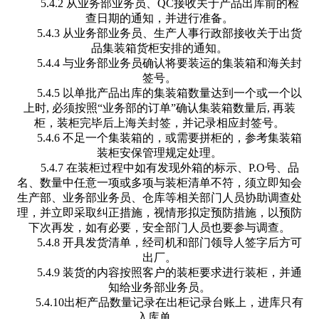
5.4.2 从业务部业务员、QC接收关于产品出库前的检
查日期的通知，并进行准备。
5.4.3 从业务部业务员、生产人事行政部接收关于出货
品集装箱货柜安排的通知。
5.4.4 与业务部业务员确认将要装运的集装箱和海关封
签号。
5.4.5 以单批产品出库的集装箱数量达到一个或一个以
上时, 必须按照“业务部的订单”确认集装箱数量后, 再装
柜，装柜完毕后上海关封签，并记录相应封签号。
5.4.6 不足一个集装箱的，或需要拼柜的，参考集装箱
装柜安保管理规定处理。
5.4.7 在装柜过程中如有发现外箱的标示、P.O号、品
名、数量中任意一项或多项与装柜清单不符，须立即知会
生产部、业务部业务员、仓库等相关部门人员协助调查处
理，并立即采取纠正措施，视情形拟定预防措施，以预防
下次再发，如有必要，安全部门人员也要参与调查。
5.4.8 开具发货清单，经司机和部门领导人签字后方可
出厂。
5.4.9 装货的内容按照客户的装柜要求进行装柜，并通
知给业务部业务员。
5.4.10出柜产品数量记录在出柜记录台账上，进库只有
入库单。