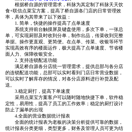
根据桥自源的管理需求，科脉为其定制了科脉天天饮
食+联信点菜宝方案，提高了桥自源各门店的日常管理效
率，具体为其带来了以下效益：
1. 简单，快捷的操作提高了点单速度
系统支持前台触摸屏及键盘使用，多次下单，一张总
单，可实现厨部及时收到分单，制作出品，传菜收到完整
单据。操作更直观、更简便。在点单、传菜、收银等环节
实现高效有序的楼面运作，极大提高了点单速度、节省楼
面人力、保障收银安全。
2. 支持连锁配送功能
满足桥自源各分店统一管理需求，提供总部与各分店
的连锁配送功能，总部可以实时看到门店日常营业数据，
可以实时了解库存的情况，对各分店原料进行补货及配
送。
3.稳定厨打，提高下单速度
采用点菜宝方案客户可以随时随地快捷下单，软件稳
定性，易用性，提高了员工的工作效率；稳定的厨打设计
防止了漏单的出现
4.全面的营业数据统计报表
全面的统计报表为老板的决策分析提供可靠的数据，
统计报表分类更细，类型更多，财务及管理人员可更为结