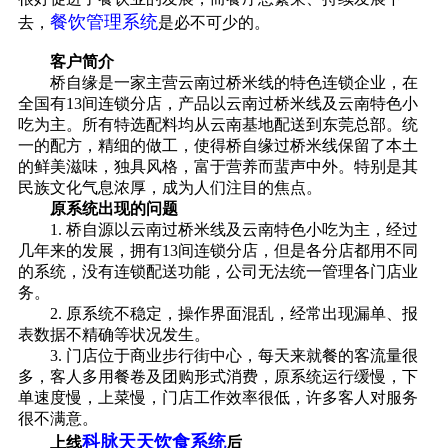
餐饮管理系统
去，
是必不可少的。
客户简介
桥自缘是一家主营云南过桥米线的特色连锁企业，在
全国有13间连锁分店，产品以云南过桥米线及云南特色小
吃为主。所有特选配料均从云南基地配送到东莞总部。统
一的配方，精细的做工，使得桥自缘过桥米线保留了本土
的鲜美滋味，独具风格，富于营养而蜚声中外。特别是其
民族文化气息浓厚，成为人们注目的焦点。
原系统出现的问题
1. 桥自源以云南过桥米线及云南特色小吃为主，经过
几年来的发展，拥有13间连锁分店，但是各分店都用不同
的系统，没有连锁配送功能，公司无法统一管理各门店业
务。
2. 原系统不稳定，操作界面混乱，经常出现漏单、报
表数据不精确等状况发生。
3. 门店位于商业步行街中心，每天来就餐的客流量很
多，客人多用餐卷及团购形式消费，原系统运行缓慢，下
单速度慢，上菜慢，门店工作效率很低，许多客人对服务
很不满意。
科脉天天饮食系统
上线
后