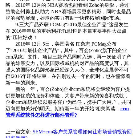
略，2016年 12月的 NBA赛场也能看到 Zoho的身影，通过
赞助金州勇士队助力 NBA赛场展示更多精彩，同时也是品
牌的强势展现，雄厚的实力有助于快速拓展国际市场。
9.三大产品齐获 PCMag“2016最佳企业产品”这是发生
在 2016年年底的重磅利好消息!也是本篇重要事件大盘点
的“压轴好戏”!
2016年 12月 5日，美国著名 IT杂志 PCMag公布
了“2016年最佳企业产品”，其中，百会(Zoho)旗下的企业
crm系统、文件、项目三款产品同时入选，再一次证明了产
品的雄厚实力，以及国际权威机构对产品的高度认可，其
强大的国际化品牌形象已经深入人心，全球化发展势不可
挡!2016年即将结束，在告别过去一年的同时，也在憧憬着
新一年的到来。
新的一年，百会(Zoho)企业crm系统将会继续为客户提
供更加优质的服务和体验，为客户带来新的惊喜和成就，
企业crm系统继续以服务客户为己任，携手广大用户，共同
迈向更加美好的明天。期待新一年的开始!相关阅读：
crm
管理系统软件怎样进行邮件管理?
上一篇文章:
SEM+crm客户关系管理如何让市场营销投资回