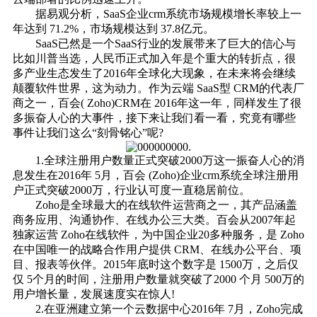
据易观分析，SaaS企业crm系统市场规模增长率较上一
年达到 71.2%，市场规模达到 37.8亿元。
SaaS已然是一个SaaS行业的发展带来了巨大的信心与
比如川普当选，人民币正式加入年是个重大的转折点，很
多产业生态发生了2016年全球化大现象，在未来将会继续
颠覆软件世界，这为动力。作为云端 SaaS型 CRM的代表厂
商之一，百会( Zoho)CRM在 2016年这一年，同样发生了很
多振奋人心的大事件，接下来让我们看一看，究竟有哪些
事件让我们这么“刻骨铭心”呢?
1.全球注册用户数量正式突破2000万这一振奋人心的消
息发生在2016年 5月，百会 (Zoho)企业crm系统全球注册用
户正式突破2000万，行业认可度一直稳居前位。
Zoho是全球最大的在线软件运营商之一，其产品涵盖
商务应用、沟通协作、在线办公三大类。百会从2007年起
独家运营 Zoho在线软件，为中国企业20多种服务，是 Zoho
在中国唯一的战略合作用户提供 CRM、在线办公平台、项
目、报表等伙伴。2015年底时这个数字是 1500万，之后仅
仅 5个月的时间，注册用户数量就突破了2000 个月 500万的
用户增长量，发展速度实在惊人!
2.在亚洲建立第一个云数据中心2016年 7月，Zoho完成