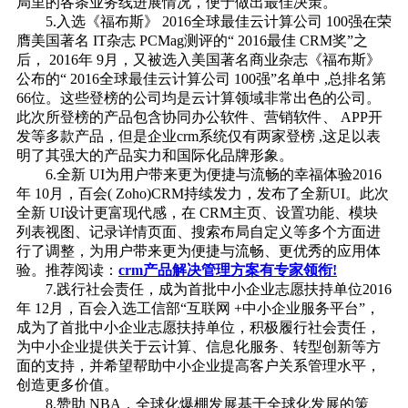
局里的各条业务线进展情况，便于做出最佳决策。
5.入选《福布斯》 2016全球最佳云计算公司 100强在荣
膺美国著名 IT杂志 PCMag测评的“ 2016最佳 CRM奖”之
后， 2016年 9月，又被选入美国著名商业杂志《福布斯》
公布的“ 2016全球最佳云计算公司 100强”名单中 ,总排名第
66位。这些登榜的公司均是云计算领域非常出色的公司。
此次所登榜的产品包含协同办公软件、营销软件、 APP开
发等多款产品，但是企业crm系统仅有两家登榜 ,这足以表
明了其强大的产品实力和国际化品牌形象。
6.全新 UI为用户带来更为便捷与流畅的幸福体验2016
年 10月，百会( Zoho)CRM持续发力，发布了全新UI。此次
全新 UI设计更富现代感，在 CRM主页、设置功能、模块
列表视图、记录详情页面、搜索布局自定义等多个方面进
行了调整，为用户带来更为便捷与流畅、更优秀的应用体
验。推荐阅读：
crm产品解决管理方案有专家领衔!
7.践行社会责任，成为首批中小企业志愿扶持单位2016
年 12月，百会入选工信部“互联网 +中小企业服务平台”，
成为了首批中小企业志愿扶持单位，积极履行社会责任，
为中小企业提供关于云计算、信息化服务、转型创新等方
面的支持，并希望帮助中小企业提高客户关系管理水平，
创造更多价值。
8.赞助 NBA，全球化爆棚发展基于全球化发展的策