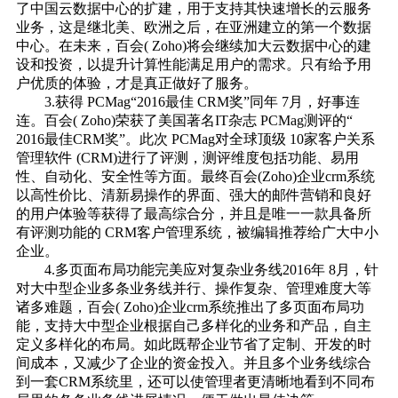
了中国云数据中心的扩建，用于支持其快速增长的云服务
业务，这是继北美、欧洲之后，在亚洲建立的第一个数据
中心。在未来，百会( Zoho)将会继续加大云数据中心的建
设和投资，以提升计算性能满足用户的需求。只有给予用
户优质的体验，才是真正做好了服务。
3.获得 PCMag“2016最佳 CRM奖”同年 7月，好事连
连。百会( Zoho)荣获了美国著名IT杂志 PCMag测评的“
2016最佳CRM奖”。此次 PCMag对全球顶级 10家客户关系
管理软件 (CRM)进行了评测，测评维度包括功能、易用
性、自动化、安全性等方面。最终百会(Zoho)企业crm系统
以高性价比、清新易操作的界面、强大的邮件营销和良好
的用户体验等获得了最高综合分，并且是唯一一款具备所
有评测功能的 CRM客户管理系统，被编辑推荐给广大中小
企业。
4.多页面布局功能完美应对复杂业务线2016年 8月，针
对大中型企业多条业务线并行、操作复杂、管理难度大等
诸多难题，百会( Zoho)企业crm系统推出了多页面布局功
能，支持大中型企业根据自己多样化的业务和产品，自主
定义多样化的布局。如此既帮企业节省了定制、开发的时
间成本，又减少了企业的资金投入。并且多个业务线综合
到一套CRM系统里，还可以使管理者更清晰地看到不同布